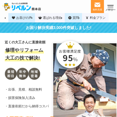
無料見積
お喜びの声
選ばれる理由
質問
料金プラン
お困り解決実績3,000件突破しました!
ホーム
お役立ち記事
近くの大工さんに直接依頼
インスタグラム
リペルンについて
修理やリフォーム
大工の技で解決!
・出張、見積、相談無料
・損害保険加入済み
・直接依頼だから納得コスパ